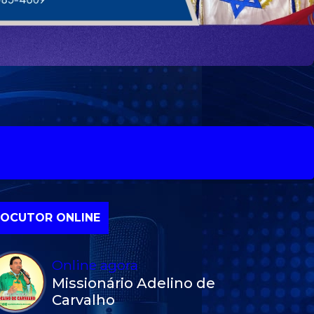
Os ciclos
da vida |
Apóstolo
Adelino
de
Carvalho
LOCUTOR ONLINE
Online agora
Missionário Adelino de
Carvalho