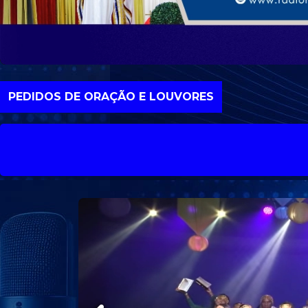
UM PAPEL
IMPORTANTE
PRA DEUS |
Receba a
PEDIDOS DE ORAÇÃO E LOUVORES
oração com o
Bispo
Gilberto
Gomes