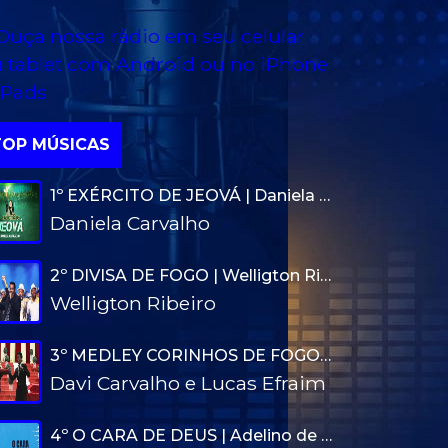
TOP MÚSICAS
1º EXÉRCITO DE JEOVÁ | Daniela Carvalho
Daniela Carvalho
2º DIVISA DE FOGO | Welligton Ribeiro
Welligton Ribeiro
3º MEDLEY CORINHOS DE FOGO | Davi Carvalho e Lucas Efraim
Davi Carvalho e Lucas Efraim
4º O CARA DE DEUS | Adelino de Carvalho (Lyrics vídeo)