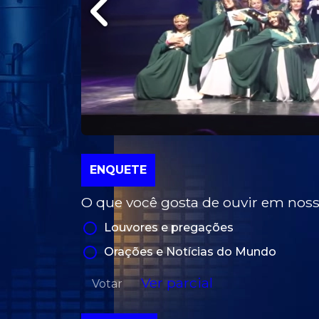
ENQUETE
O que você gosta de ouvir em no
Louvores e pregações
Orações e Notícias do Mundo
Ver parcial
Votar