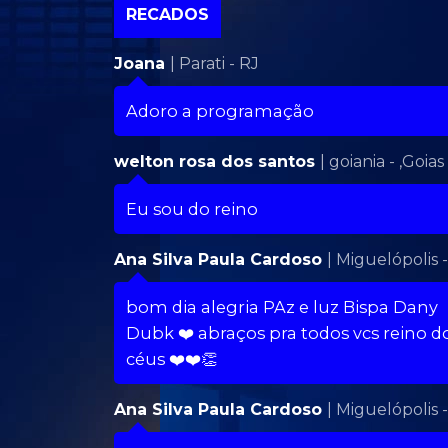
RECADOS
Joana
| Parati - RJ
Adoro a programação
welton rosa dos santos
| goiania - ,Goias
Eu sou do reino
Ana Silva Paula Cardoso
| Miguelópolis 
bom dia alegria PAz e luz Bispa Dany
Dubk ❤️ abraços pra todos vcs reino d
céus ❤️❤️👏
Ana Silva Paula Cardoso
| Miguelópolis 