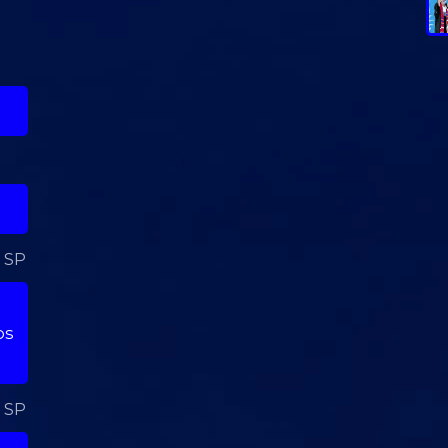
- SP
os
- SP