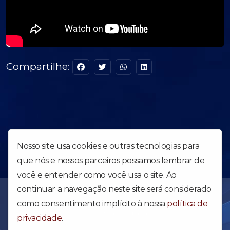
Compartilhe:
Nosso site usa cookies e outras tecnologias para
que nós e nossos parceiros possamos lembrar de
você e entender como você usa o site. Ao
continuar a navegação neste site será considerado
Uma obra forte para abalar o Brasil e o Mundo - Web Rádio da
Igreja Apostólica Reino dos Céus. Acesse e confira nossa
como consentimento implícito à nossa
política de
programação diária.
privacidade
.