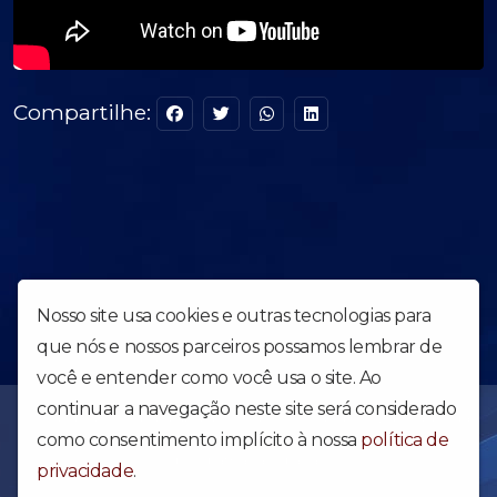
Compartilhe:
Nosso site usa cookies e outras tecnologias para
que nós e nossos parceiros possamos lembrar de
você e entender como você usa o site. Ao
continuar a navegação neste site será considerado
Uma obra forte para abalar o Brasil e o Mundo - Web Rádio da
Igreja Apostólica Reino dos Céus. Acesse e confira nossa
como consentimento implícito à nossa
política de
programação diária.
privacidade
.