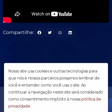
Compartilhe:
Nosso site usa cookies e outras tecnologias para
que nós e nossos parceiros possamos lembrar de
você e entender como você usa o site. Ao
continuar a navegação neste site será considerado
Uma obra forte para abalar o Brasil e o Mundo - Web Rádio da
Igreja Apostólica Reino dos Céus. Acesse e confira nossa
como consentimento implícito à nossa
política de
programação diária.
privacidade
.