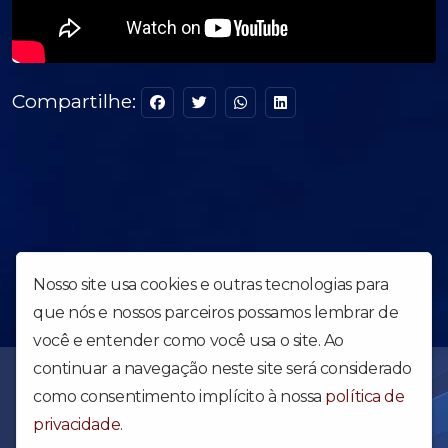
Compartilhe:
Nosso site usa cookies e outras tecnologias para
que nós e nossos parceiros possamos lembrar de
você e entender como você usa o site. Ao
continuar a navegação neste site será considerado
Uma obra forte para abalar o Brasil e o Mundo - Web Rádio da
Igreja Apostólica Reino dos Céus. Acesse e confira nossa
como consentimento implícito à nossa
política de
programação diária.
privacidade
.