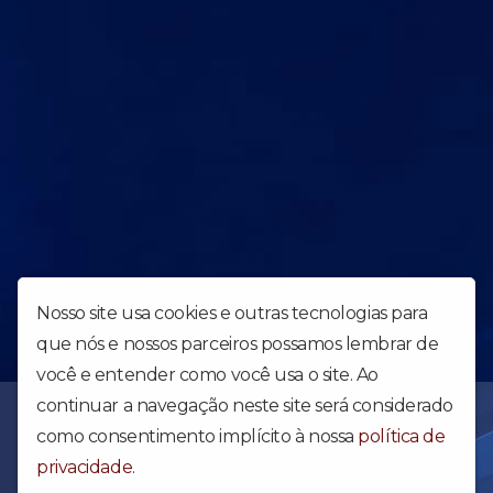
Nosso site usa cookies e outras tecnologias para
que nós e nossos parceiros possamos lembrar de
você e entender como você usa o site. Ao
continuar a navegação neste site será considerado
Uma obra forte para abalar o Brasil e o Mundo - Web Rádio da
Igreja Apostólica Reino dos Céus. Acesse e confira nossa
como consentimento implícito à nossa
política de
programação diária.
privacidade
.