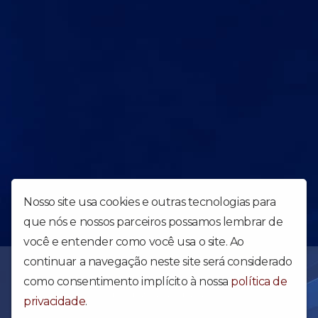
Nosso site usa cookies e outras tecnologias para
que nós e nossos parceiros possamos lembrar de
você e entender como você usa o site. Ao
continuar a navegação neste site será considerado
Uma obra forte para abalar o Brasil e o Mundo - Web Rádio da
Igreja Apostólica Reino dos Céus. Acesse e confira nossa
como consentimento implícito à nossa
política de
programação diária.
privacidade
.