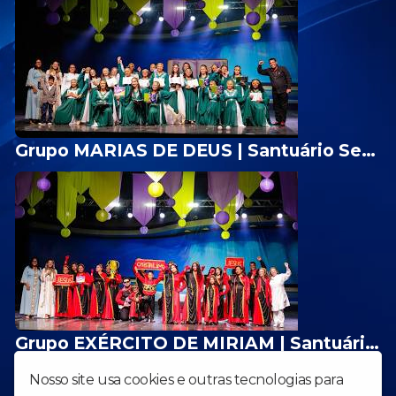
Grupo MARIAS DE DEUS | Santuário Sede de Goiânia/GO
Grupo EXÉRCITO DE MIRIAM | Santuário do Jardim Cristalino - AP. de Goiânia/GO
1
2
3
4
Nosso site usa cookies e outras tecnologias para