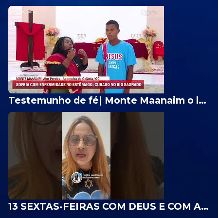
Testemunho de fé| Monte Maanaim o lugar dos grandes milagres de Deus
13 SEXTAS-FEIRAS COM DEUS E COM ARCANJO MIGUEL| Profetisa Graça Fernandes