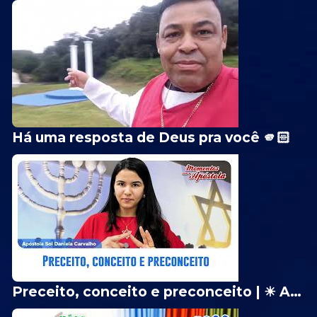
Há uma resposta de Deus pra você 🫵🏻
Preceito, conceito e preconceito | ☀ Apóstola Sol Daniela Carvalho