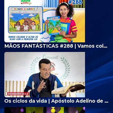
MÃOS FANTÁSTICAS #288 | Vamos colorir o Altar de Elias - Livrão Geração Maanaim✨
Os ciclos da vida | Apóstolo Adelino de Carvalho