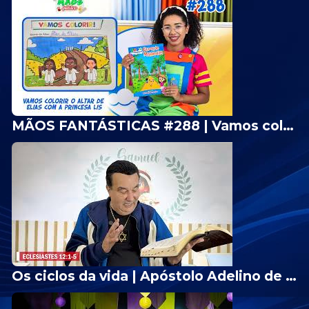
MÃOS FANTÁSTICAS #288 | Vamos colorir o Altar de Elias - Livrão Geração Maanaim✨
Os ciclos da vida | Apóstolo Adelino de Carvalho