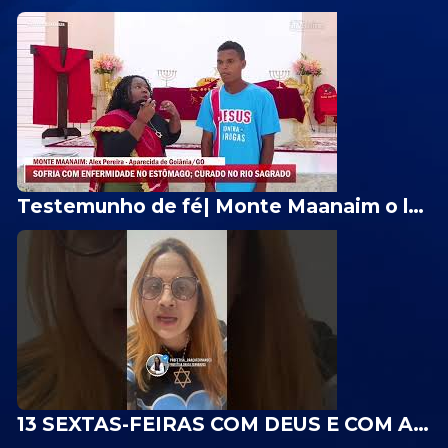
Testemunho de fé| Monte Maanaim o lugar dos grandes milagres de Deus
13 SEXTAS-FEIRAS COM DEUS E COM ARCANJO MIGUEL| Profetisa Graça Fernandes