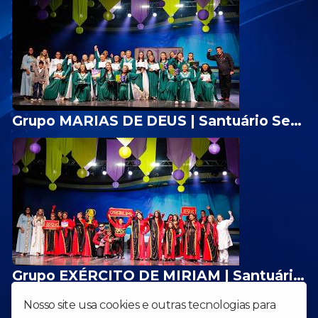
Grupo MARIAS DE DEUS | Santuário Sede de Goiânia/GO
Grupo EXÉRCITO DE MIRIAM | Santuário do Jardim Cristalino - AP. de Goiânia/GO
1
2
3
4
Nosso site usa cookies e outras tecnologias para