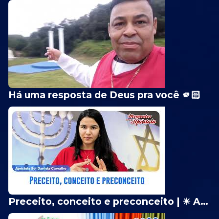
Há uma resposta de Deus pra você 🫵🏻
Preceito, conceito e preconceito | ☀ Apóstola Sol Daniela Carvalho