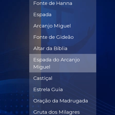
Fonte de Hanna
Espada
Arcanjo Miguel
Fonte de Gideão
Altar da Bíblia
Espada do Arcanjo
Miguel
Castiçal
Estrela Guia
Oração da Madrugada
Gruta dos Milagres