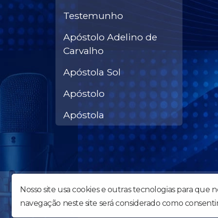
Testemunho
Apóstolo Adelino de
Carvalho
Apóstola Sol
Apóstolo
Apóstola
Uma obra forte para abalar o Brasil e o Mundo - We
Nosso site usa cookies e outras tecnologias para que 
navegação neste site será considerado como consenti
Radioreino