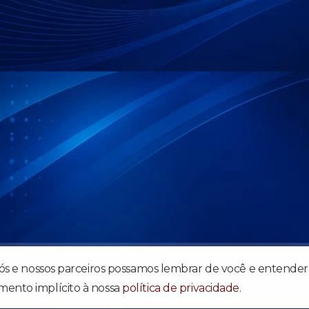
b Rádio da Igreja Apostólica Reino dos Céus. Acesse e confira nossa 
nós e nossos parceiros possamos lembrar de você e entender 
mento implícito à nossa
política de privacidade
.