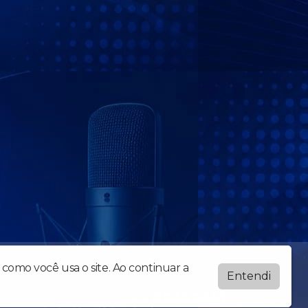
programação diária.
como você usa o site. Ao continuar a
Entendi
by
BRASCAST